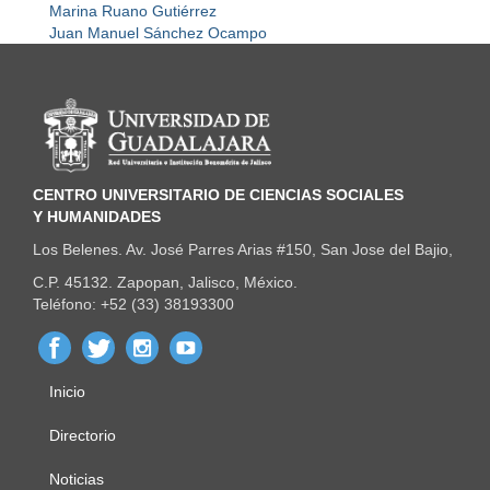
Marina Ruano Gutiérrez
Juan Manuel Sánchez Ocampo
Información del portal
CENTRO UNIVERSITARIO DE CIENCIAS SOCIALES
Y HUMANIDADES
Los Belenes. Av. José Parres Arias #150, San Jose del Bajio,
C.P. 45132. Zapopan, Jalisco, México.
Teléfono: +52 (33) 38193300
Inicio
Menú
principal
Directorio
Noticias