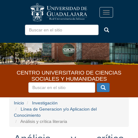
Pasar
al
Toggle
contenido
navigation
principal
CENTRO UNIVERSITARIO DE CIENCIAS
SOCIALES Y HUMANIDADES
Inicio
Investigación
Línea de Generacion y/o Aplicacion del
Conocimiento
Análisis y crítica literaria