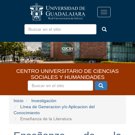
Pasar
al
Toggle
contenido
navigation
principal
CENTRO UNIVERSITARIO DE CIENCIAS
SOCIALES Y HUMANIDADES
Inicio
Investigación
Línea de Generacion y/o Aplicacion del
Conocimiento
Enseñanza de la Literatura