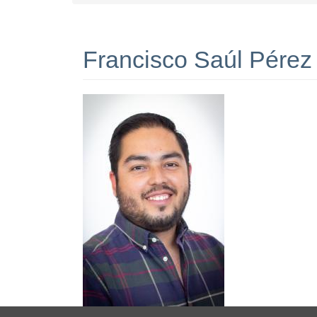
Francisco Saúl Pérez 
I
m
a
g
e