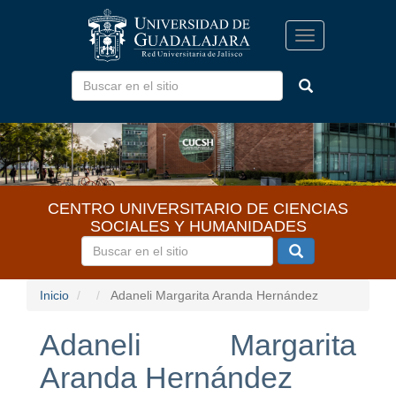
Pasar
al
Toggle
contenido
navigation
principal
CENTRO UNIVERSITARIO DE CIENCIAS
SOCIALES Y HUMANIDADES
Inicio
Adaneli Margarita Aranda Hernández
Adaneli Margarita
Aranda Hernández