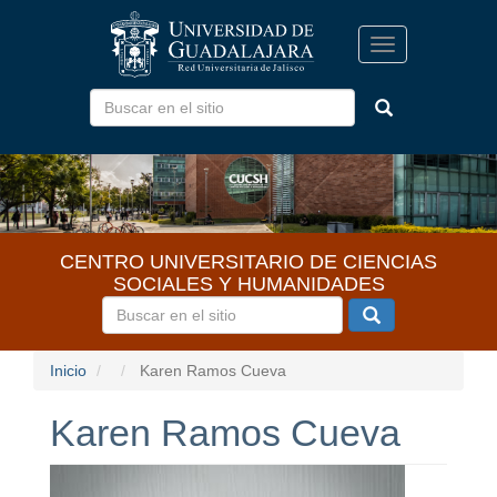
Pasar
al
Toggle
contenido
navigation
principal
CENTRO UNIVERSITARIO DE CIENCIAS
SOCIALES Y HUMANIDADES
Inicio
Karen Ramos Cueva
Karen Ramos Cueva
I