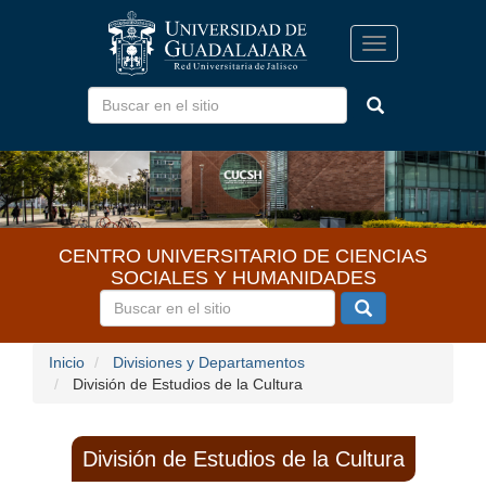
Pasar
al
Toggle
contenido
navigation
principal
CENTRO UNIVERSITARIO DE CIENCIAS
SOCIALES Y HUMANIDADES
Inicio
Divisiones y Departamentos
División de Estudios de la Cultura
División de Estudios de la Cultura