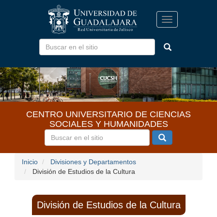
Pasar
al
Toggle
contenido
navigation
principal
CENTRO UNIVERSITARIO DE CIENCIAS
SOCIALES Y HUMANIDADES
Inicio
Divisiones y Departamentos
División de Estudios de la Cultura
División de Estudios de la Cultura