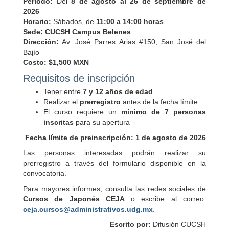
Periodo:
Del
8 de agosto al 26 de septiembre de
2026
Horario:
Sábados, de
11:00 a 14:00 horas
Sede:
CUCSH Campus Belenes
Dirección:
Av. José Parres Arias #150, San José del
Bajío
Costo:
$1,500 MXN
Requisitos de inscripción
Tener entre
7 y 12 años de edad
Realizar el
prerregistro
antes de la fecha límite
El curso requiere un
mínimo de 7 personas
inscritas
para su apertura
Fecha límite de preinscripción:
1 de agosto de 2026
Las personas interesadas podrán realizar su
prerregistro a través del formulario disponible en la
convocatoria.
Para mayores informes, consulta las redes sociales de
Cursos de Japonés CEJA
o escribe al correo:
ceja.cursos@administrativos.udg.mx
.
Escrito por:
Difusión CUCSH