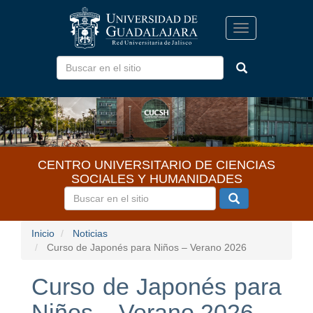
Pasar
al
Toggle
contenido
navigation
principal
CENTRO UNIVERSITARIO DE CIENCIAS
SOCIALES Y HUMANIDADES
Inicio
Noticias
Curso de Japonés para Niños – Verano 2026
Curso de Japonés para
Niños – Verano 2026