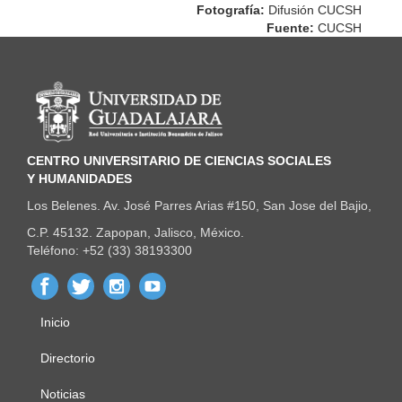
Fotografía:
Difusión CUCSH
Fuente:
CUCSH
Información del portal
CENTRO UNIVERSITARIO DE CIENCIAS SOCIALES
Y HUMANIDADES
Los Belenes. Av. José Parres Arias #150, San Jose del Bajio,
C.P. 45132. Zapopan, Jalisco, México.
Teléfono: +52 (33) 38193300
Inicio
Menú
principal
Directorio
Noticias