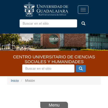
Pasar
al
Toggle
contenido
navigation
principal
CENTRO UNIVERSITARIO DE CIENCIAS
SOCIALES Y HUMANIDADES
Inicio
Misión
Menu