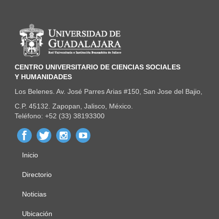
Información del portal
CENTRO UNIVERSITARIO DE CIENCIAS SOCIALES
Y HUMANIDADES
Los Belenes. Av. José Parres Arias #150, San Jose del Bajio,
C.P. 45132. Zapopan, Jalisco, México.
Teléfono: +52 (33) 38193300
Inicio
Menú
principal
Directorio
Noticias
Ubicación