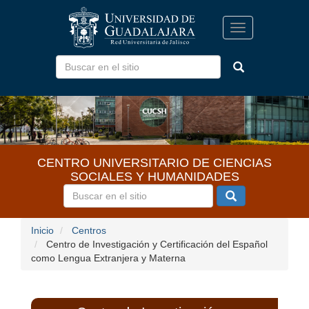
Pasar
al
Toggle
contenido
navigation
principal
CENTRO UNIVERSITARIO DE CIENCIAS
SOCIALES Y HUMANIDADES
Inicio
Centros
Centro de Investigación y Certificación del Español
como Lengua Extranjera y Materna