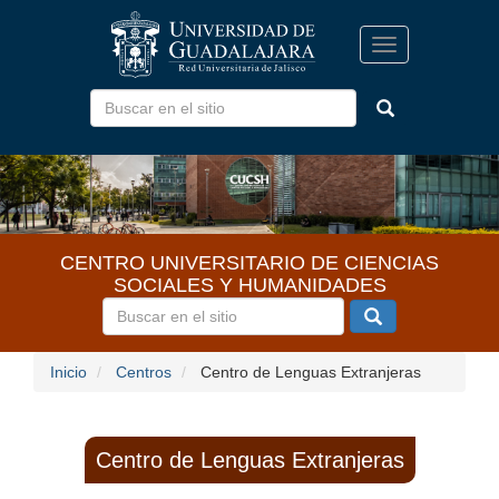
Pasar
al
Toggle
contenido
navigation
principal
CENTRO UNIVERSITARIO DE CIENCIAS
SOCIALES Y HUMANIDADES
Inicio
Centros
Centro de Lenguas Extranjeras
Centro de Lenguas Extranjeras