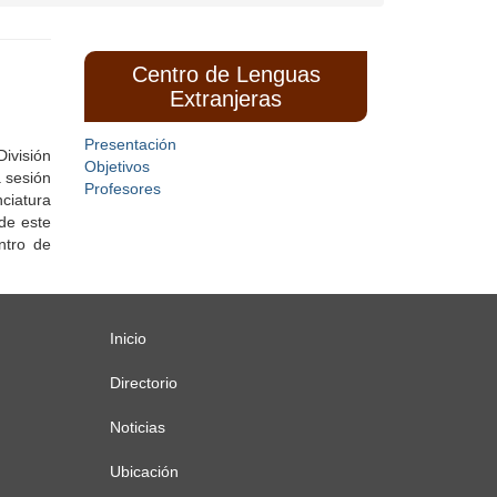
Centro de Lenguas
Extranjeras
Presentación
ivisión
Objetivos
 sesión
Profesores
ciatura
de este
ntro de
Inicio
Menú
principal
Directorio
Noticias
Ubicación