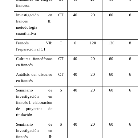
francesa
Investigación en
CT
40
20
60
6
francés II:
metodología
cuantitativa
Francés VII:
T
0
120
120
8
Preparación al C1
Culturas francófonas
CT
40
20
60
6
en francés
Análisis del discurso
CT
40
20
60
6
en francés
Seminario de
S
40
20
60
6
investigación en
francés I: elaboración
de proyectos de
titulación
Seminario de
S
40
20
60
6
investigación en
francés II: