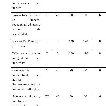
interaccionista en
francés
Lingüística de texto
CT
40
20
60
6
en francés:
secuencias, géneros y
normas de
textualidad
Francés IV: Prescribir
T
0
120
120
8
y explicar
Taller de actividades
T
0
120
120
8
integradoras en
francés IV
Competencia
CT
40
20
60
6
intercultural en
francés:
Representaciones e
implícitos culturales
Sistemas fonéticos y
CT
40
20
60
6
fonológicos
comparados del