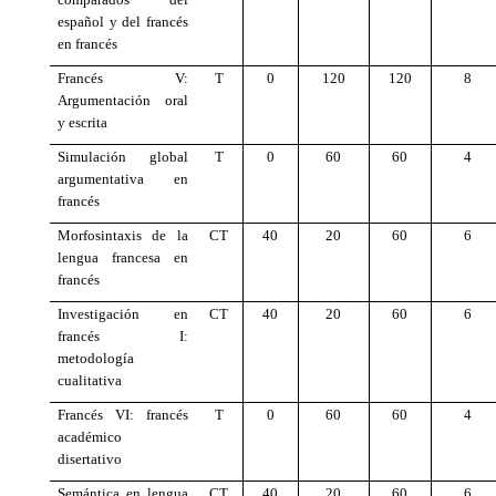
español y del francés
en francés
Francés V:
T
0
120
120
8
Argumentación oral
y escrita
Simulación global
T
0
60
60
4
argumentativa en
francés
Morfosintaxis de la
CT
40
20
60
6
lengua francesa en
francés
Investigación en
CT
40
20
60
6
francés I:
metodología
cualitativa
Francés VI: francés
T
0
60
60
4
académico
disertativo
Semántica en lengua
CT
40
20
60
6