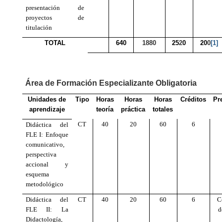
presentación de
proyectos de
titulación
TOTAL
640
1880
25
2
0
20
0
[1]
Área de Formación Especializante Obligatoria
Unidades de
Tipo
Horas
Horas
Horas
Créditos
Pr
aprendizaje
teoría
práctica
totales
CT
40
20
60
6
Didáctica del
FLE I: Enfoque
comunicativo,
perspectiva
accional y
esquema
metodológico
Didáctica del
CT
40
20
60
6
C
FLE II: La
d
Didactología,