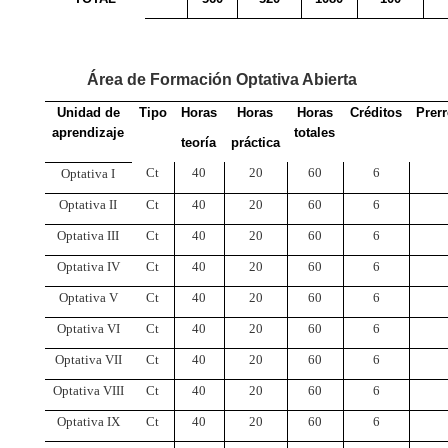
Área de Formación Optativa Abierta
Unidad de
Tipo
Horas
Horas
Horas
Créditos
Prerr
aprendizaje
totales
teoría
práctica
Ct
40
20
60
6
Optativa I
Optativa II
Ct
40
20
60
6
Optativa III
Ct
40
20
60
6
Optativa IV
Ct
40
20
60
6
Optativa V
Ct
40
20
60
6
Optativa VI
Ct
40
20
60
6
Optativa VII
Ct
40
20
60
6
Optativa VIII
Ct
40
20
60
6
Optativa IX
Ct
40
20
60
6