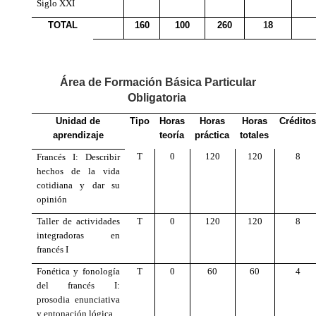
Siglo XXI
TOTAL
160
100
260
1
8
Área de Formación Básica Particular
Obligatoria
Unidad de
Tipo
Horas
Horas
Horas
Créditos
aprendizaje
teoría
práctica
totales
T
0
120
120
8
Francés I: Describir
hechos de la vida
cotidiana y dar su
opinión
Taller de actividades
T
0
120
120
8
integradoras en
francés I
Fonética y fonología
T
0
60
60
4
del francés I:
prosodia enunciativa
y entonación lógica