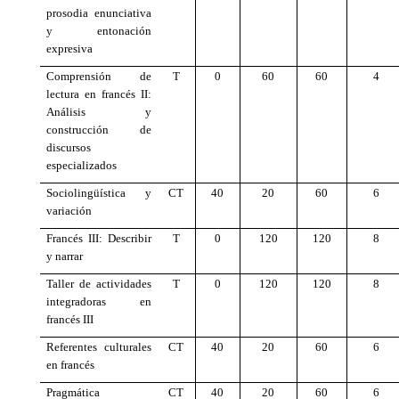
prosodia enunciativa
y entonación
expresiva
Comprensión de
T
0
60
60
4
lectura en francés II:
Análisis y
construcción de
discursos
especializados
Sociolingüística y
CT
40
20
60
6
variación
Francés III: Describir
T
0
120
120
8
y narrar
Taller de actividades
T
0
120
120
8
integradoras en
francés III
Referentes culturales
CT
40
20
60
6
en francés
Pragmática
CT
40
20
60
6