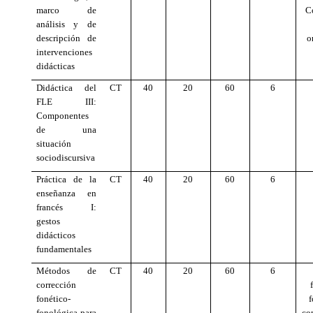
marco de
C
análisis y de
descripción de
o
intervenciones
didácticas
Didáctica del
CT
40
20
60
6
FLE III:
Componentes
de una
situación
sociodiscursiva
Práctica de la
CT
40
20
60
6
enseñanza en
francés I:
gestos
didácticos
fundamentales
Métodos de
CT
40
20
60
6
corrección
fonético-
f
fonológica para
co