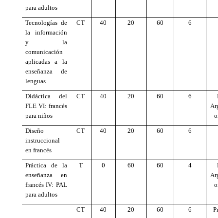
para adultos
Tecnologías de
CT
40
20
60
6
la información
y la
comunicación
aplicadas a la
enseñanza de
lenguas
Didáctica del
CT
40
20
60
6
FLE VI: francés
Ar
para niños
o
Diseño
CT
40
20
60
6
instruccional
en francés
Práctica de la
T
0
60
60
4
enseñanza en
Ar
francés IV: PAL
o
para adultos
CT
40
20
60
6
P