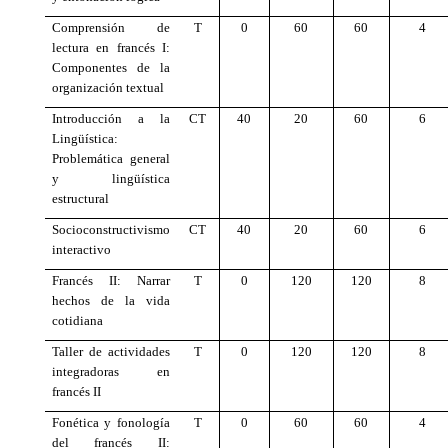
Comprensión de
T
0
60
60
4
lectura en francés I:
Componentes de la
organización textual
Introducción a la
CT
40
20
60
6
Lingüística:
Problemática general
y lingüística
estructural
Socioconstructivismo
CT
40
20
60
6
interactivo
Francés II: Narrar
T
0
120
120
8
hechos de la vida
cotidiana
Taller de actividades
T
0
120
120
8
integradoras en
francés II
Fonética y fonología
T
0
60
60
4
del francés II: