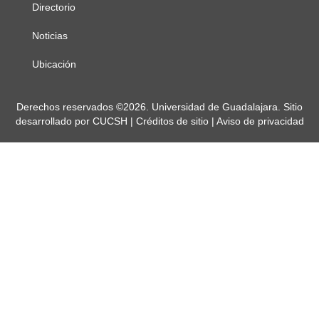
principal
Directorio
Noticias
Ubicación
Derechos
Derechos reservados ©2026. Universidad de Guadalajara. Sitio
desarrollado por
CUCSH
|
Créditos de sitio
|
Aviso de privacidad