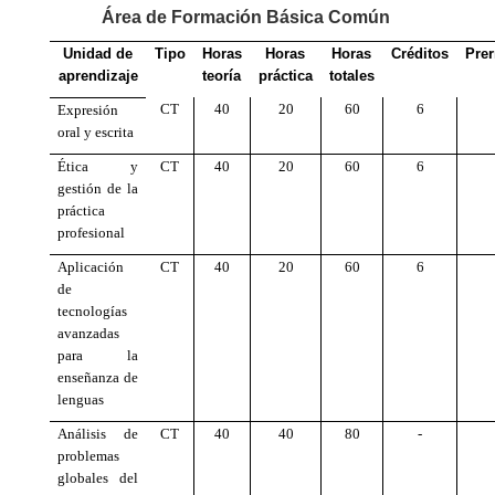
Área de Formación Básica Común
Unidad de
Tipo
Horas
Horas
Horas
Créditos
Prer
aprendizaje
teoría
práctica
totales
CT
40
20
60
6
Expresión
oral y escrita
Ética y
CT
40
20
60
6
gestión de la
práctica
profesional
Aplicación
CT
40
20
60
6
de
tecnologías
avanzadas
para la
enseñanza de
lenguas
Análisis de
CT
40
40
80
-
problemas
globales del