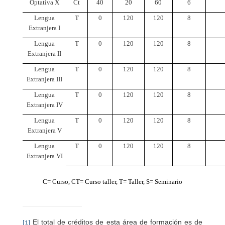
Optativa X
Ct
40
20
60
6
Lengua
T
0
120
120
8
Extranjera I
Lengua
T
0
120
120
8
Extranjera II
Lengua
T
0
120
120
8
Extranjera III
Lengua
T
0
120
120
8
Extranjera IV
Lengua
T
0
120
120
8
Extranjera V
Lengua
T
0
120
120
8
Extranjera VI
C= Curso, CT= Curso taller, T= Taller, S= Seminario
El total de créditos de esta área de formación es de
[1]