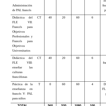
e
Administración
fr
de PAL francés
p
Didáctica del
CT
40
20
60
6
FLE VII:
Francés para
Objetivos
Profesionales y
Francés para
Objetivos
Universitarios
Didáctica del
CT
40
20
60
6
FLE VIII:
fr
enseñar las
culturas
francófonas
Práctica de la
T
0
60
60
4
D
enseñanza en
FL
francés V: PAL
para niños
TOTAL
560
520
1080
100