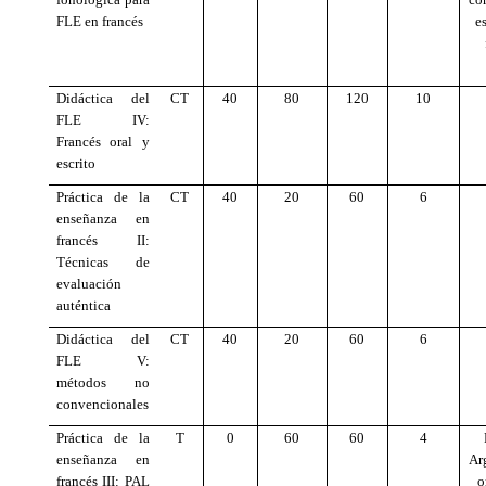
FLE en francés
e
Didáctica del
CT
40
80
120
10
FLE IV:
Francés oral y
escrito
Práctica de la
CT
40
20
60
6
enseñanza en
francés II:
Técnicas de
evaluación
auténtica
Didáctica del
CT
40
20
60
6
FLE V:
métodos no
convencionales
Práctica de la
T
0
60
60
4
enseñanza en
Ar
francés III: PAL
o