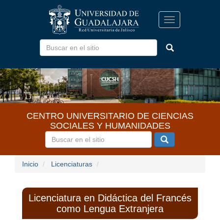
Pasar
al
Toggle
contenido
navigation
principal
CENTRO UNIVERSITARIO DE CIENCIAS
SOCIALES Y HUMANIDADES
Inicio
Licenciaturas
Licenciatura en Didáctica del Francés
como Lengua Extranjera