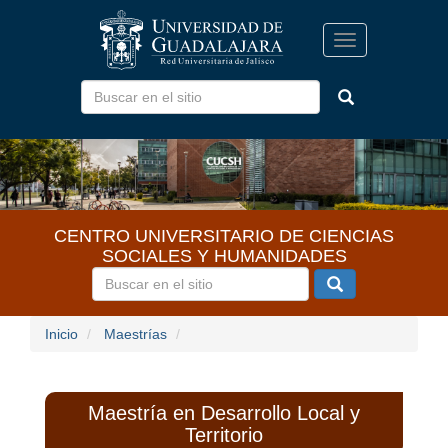
Pasar
al
Toggle
contenido
navigation
principal
CENTRO UNIVERSITARIO DE CIENCIAS
SOCIALES Y HUMANIDADES
Inicio
Maestrías
Maestría en Desarrollo Local y
Territorio