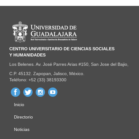
Información del portal
CENTRO UNIVERSITARIO DE CIENCIAS SOCIALES
Y HUMANIDADES
Los Belenes. Av. José Parres Arias #150, San Jose del Bajio,
C.P. 45132. Zapopan, Jalisco, México.
Teléfono: +52 (33) 38193300
Inicio
Menú
principal
Directorio
Noticias