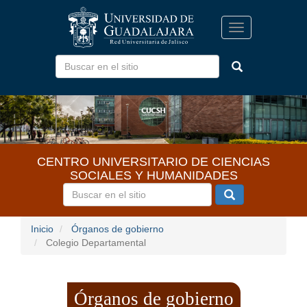
Pasar
al
Toggle
contenido
navigation
principal
CENTRO UNIVERSITARIO DE CIENCIAS
SOCIALES Y HUMANIDADES
Inicio
Órganos de gobierno
Colegio Departamental
Órganos de gobierno