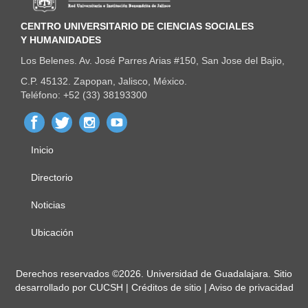
CENTRO UNIVERSITARIO DE CIENCIAS SOCIALES
Y HUMANIDADES
Los Belenes. Av. José Parres Arias #150, San Jose del Bajio,
C.P. 45132. Zapopan, Jalisco, México.
Teléfono: +52 (33) 38193300
Inicio
Menú
principal
Directorio
Noticias
Ubicación
Derechos
Derechos reservados ©2026. Universidad de Guadalajara. Sitio
desarrollado por
CUCSH
|
Créditos de sitio
|
Aviso de privacidad