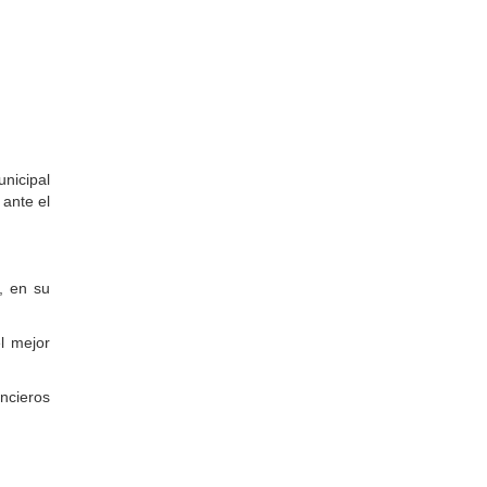
unicipal
ante el
, en su
l mejor
ancieros