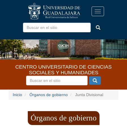
Pasar
al
Toggle
contenido
navigation
principal
CENTRO UNIVERSITARIO DE CIENCIAS
SOCIALES Y HUMANIDADES
Inicio
Órganos de gobierno
Junta Divisional
Órganos de gobierno