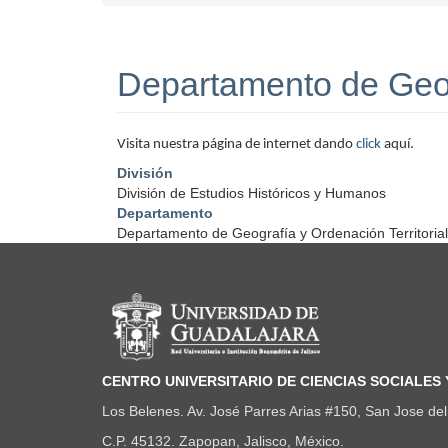
Departamento de Geogr
Visita nuestra página de internet dando
click
aquí.
División
División de Estudios Históricos y Humanos
Departamento
Departamento de Geografía y Ordenación Territorial
Información del portal
CENTRO UNIVERSITARIO DE CIENCIAS SOCIALES
Los Belenes. Av. José Parres Arias #150, San Jose del 
C.P. 45132. Zapopan, Jalisco, México.