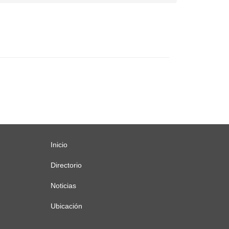
l
Inicio
Menú
principal
Directorio
Noticias
Ubicación