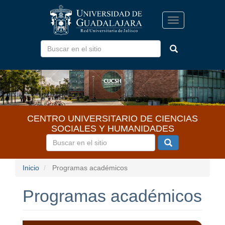
Pasar
al
Toggle
contenido
navigation
principal
CENTRO UNIVERSITARIO DE CIENCIAS
SOCIALES Y HUMANIDADES
Inicio
Programas académicos
Programas académicos