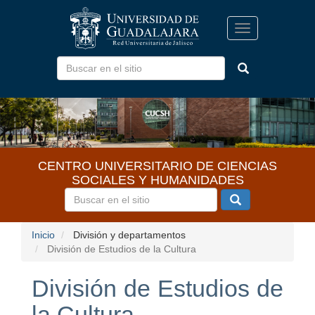
Pasar
al
Toggle
contenido
navigation
principal
CENTRO UNIVERSITARIO DE CIENCIAS
SOCIALES Y HUMANIDADES
Inicio
División y departamentos
División de Estudios de la Cultura
División de Estudios de
la Cultura