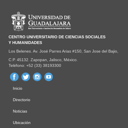
Información del portal
CENTRO UNIVERSITARIO DE CIENCIAS SOCIALES
Y HUMANIDADES
Los Belenes. Av. José Parres Arias #150, San Jose del Bajio,
C.P. 45132. Zapopan, Jalisco, México.
Teléfono: +52 (33) 38193300
Inicio
Menú
principal
Directorio
Noticias
Ubicación