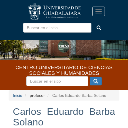
Pasar
al
Toggle
contenido
navigation
principal
CENTRO UNIVERSITARIO DE CIENCIAS
SOCIALES Y HUMANIDADES
Inicio
profesor
Carlos Eduardo Barba Solano
Carlos Eduardo Barba
Solano