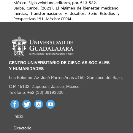
México: Siglo veintiuno editores, por. 513-532. 
Barba, Carlos. (2021). El régimen de bienestar mexicano. 
Inercias, transformaciones y desafíos. Serie Estudios y 
Perspectivas 191. México: CEPAL.
Información del portal
CENTRO UNIVERSITARIO DE CIENCIAS SOCIALES
Y HUMANIDADES
Los Belenes. Av. José Parres Arias #150, San Jose del Bajio,
C.P. 45132. Zapopan, Jalisco, México.
Teléfono: +52 (33) 38193300
Inicio
Menú
principal
Directorio