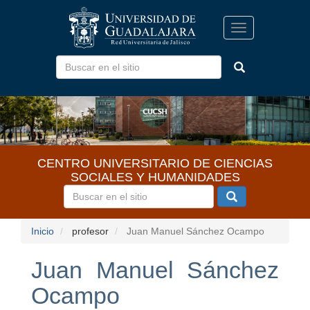
Pasar
al
Toggle
contenido
navigation
principal
CENTRO UNIVERSITARIO DE CIENCIAS
SOCIALES Y HUMANIDADES
Inicio
profesor
Juan Manuel Sánchez Ocampo
Juan Manuel Sánchez
Ocampo