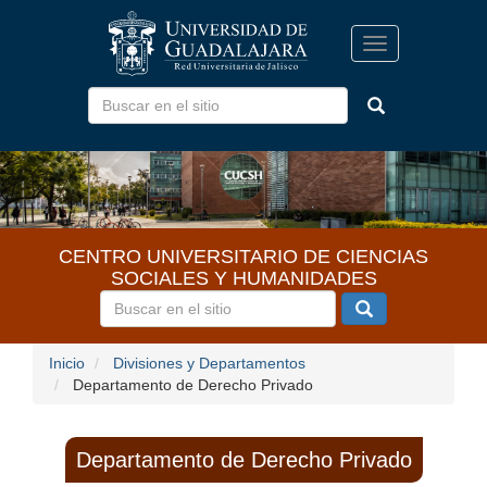
Pasar
al
Toggle
contenido
navigation
principal
CENTRO UNIVERSITARIO DE CIENCIAS
SOCIALES Y HUMANIDADES
Inicio
Divisiones y Departamentos
Departamento de Derecho Privado
Departamento de Derecho Privado