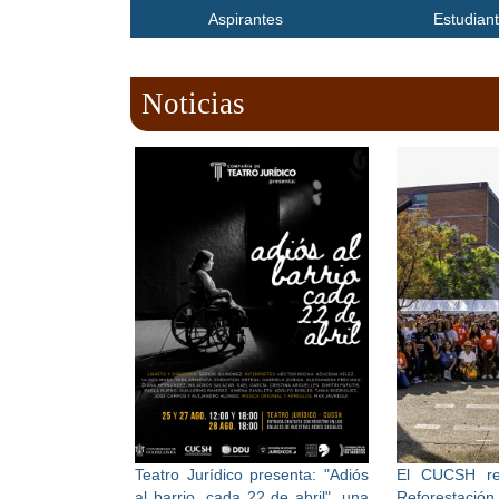
Inicio
Aspirantes
Estudian
Noticias
Teatro Jurídico presenta: "Adiós
El CUCSH re
al barrio, cada 22 de abril", una
Reforestación 