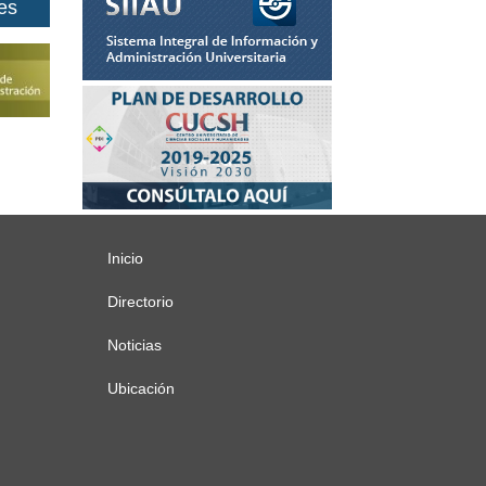
es
Inicio
Menú
principal
Directorio
Noticias
Ubicación