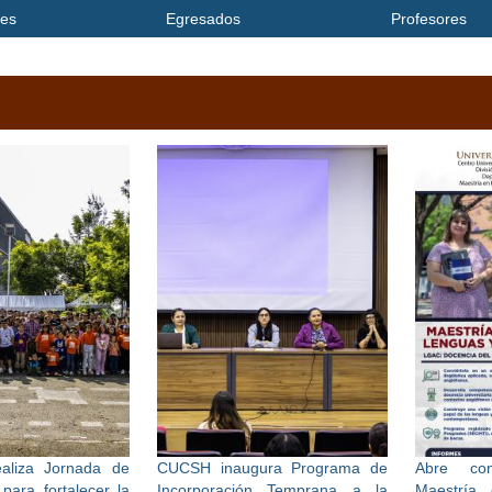
tes
Egresados
Profesores
aliza Jornada de
CUCSH inaugura Programa de
Abre con
para fortalecer la
Incorporación Temprana a la
Maestría 