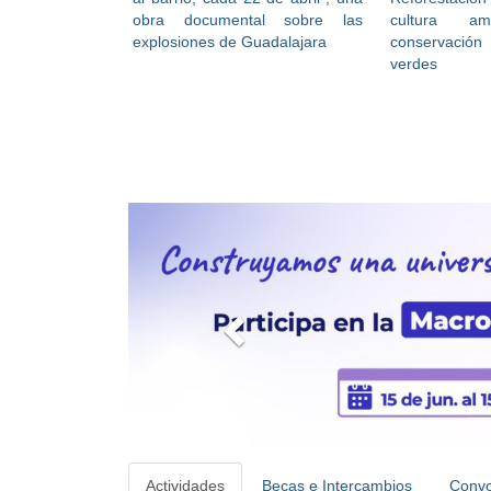
obra documental sobre las
cultura a
explosiones de Guadalajara
conservación
verdes
P
r
e
v
i
o
u
s
Actividades
Becas e Intercambios
Convo