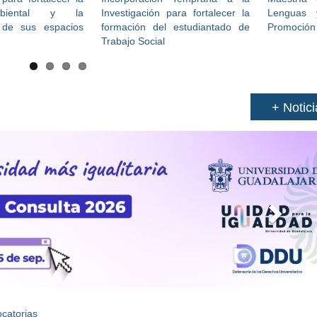
mbiental y la
Investigación para fortalecer la
Lenguas y
 de sus espacios
formación del estudiantado de
Promoción
Trabajo Social
+ Notici
N
e
x
t
catorias