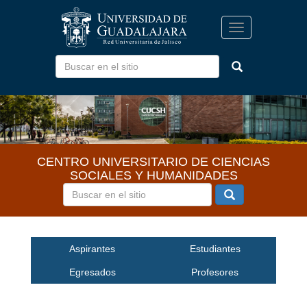
Pasar
al
Toggle
contenido
navigation
principal
CENTRO UNIVERSITARIO DE CIENCIAS
SOCIALES Y HUMANIDADES
Inicio
Aspirantes
Estudiantes
Egresados
Profesores